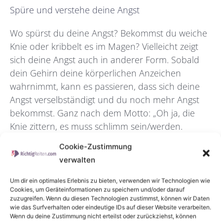
Spüre und verstehe deine Angst
Wo spürst du deine Angst? Bekommst du weiche
Knie oder kribbelt es im Magen? Vielleicht zeigt
sich deine Angst auch in anderer Form. Sobald
dein Gehirn deine körperlichen Anzeichen
wahrnimmt, kann es passieren, dass sich deine
Angst verselbständigt und du noch mehr Angst
bekommst. Ganz nach dem Motto: „Oh ja, die
Knie zittern, es muss schlimm sein/werden.
Notfall!“ Wenn du dir dies aber bewusst machst
Cookie-Zustimmung
und weißt, dass nicht gleich etwas Schlimmes
verwalten
dahinter stecken muss, sondern dein
Notfallsystem angegangen ist, kannst du
Um dir ein optimales Erlebnis zu bieten, verwenden wir Technologien wie
Cookies, um Geräteinformationen zu speichern und/oder darauf
objektiver damit umgehen.
zuzugreifen. Wenn du diesen Technologien zustimmst, können wir Daten
wie das Surfverhalten oder eindeutige IDs auf dieser Website verarbeiten.
Wenn du deine Zustimmung nicht erteilst oder zurückziehst, können