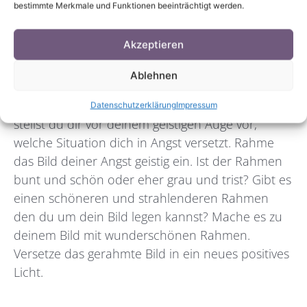
bestimmte Merkmale und Funktionen beeinträchtigt werden.
Stress- /Angst-Rahmen-Technik:
Akzeptieren
Halte deinen Kopf oder lass dir dabei helfen,
Ablehnen
deine Stirn und deinen Kopf zu halten. Atme
entspannt weiter und schließe deine Augen. Jetzt
Datenschutzerklärung
Impressum
stellst du dir vor deinem geistigen Auge vor,
welche Situation dich in Angst versetzt. Rahme
das Bild deiner Angst geistig ein. Ist der Rahmen
bunt und schön oder eher grau und trist? Gibt es
einen schöneren und strahlenderen Rahmen
den du um dein Bild legen kannst? Mache es zu
deinem Bild mit wunderschönen Rahmen.
Versetze das gerahmte Bild in ein neues positives
Licht.