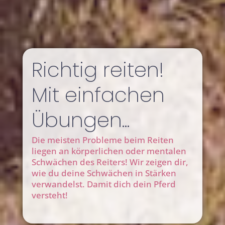
Richtig reiten!
Mit einfachen
Übungen...
Die meisten Probleme beim Reiten
liegen an körperlichen oder mentalen
Schwächen des Reiters! Wir zeigen dir,
wie du deine Schwächen in Stärken
verwandelst. Damit dich dein Pferd
versteht!