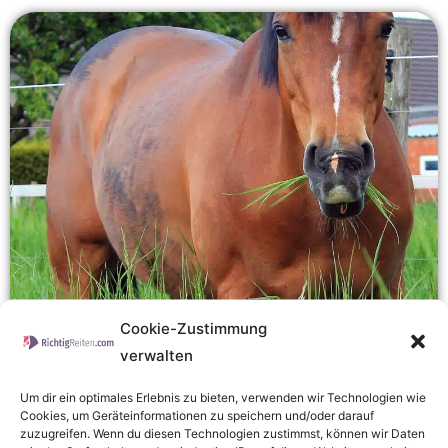
Cookie-Zustimmung
verwalten
Wurmkur Pferd im Frühjahr: So geht
richtiges Entwurmen
Um dir ein optimales Erlebnis zu bieten, verwenden wir Technologien wie
Die Entwurmung von Pferden im Frühjahr ist ein wichtiger
Cookies, um Geräteinformationen zu speichern und/oder darauf
zuzugreifen. Wenn du diesen Technologien zustimmst, können wir Daten
Bestandteil der Gesundheitsvorsorge. Es ist wichtig, die