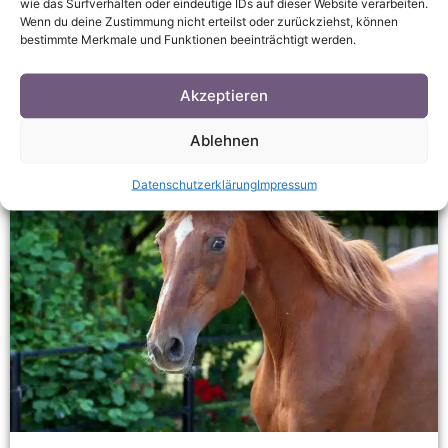
wie das Surfverhalten oder eindeutige IDs auf dieser Website verarbeiten.
richtige Wurmkur und die richtige Zeit zu wählen, um
Wenn du deine Zustimmung nicht erteilst oder zurückziehst, können
bestimmte Merkmale und Funktionen beeinträchtigt werden.
Weiterlesen »
Akzeptieren
Ablehnen
Datenschutzerklärung
Impressum