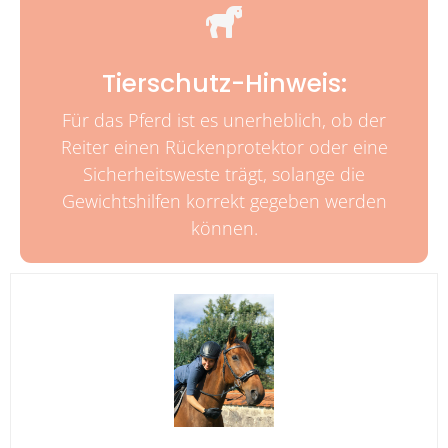
Tierschutz-Hinweis:
Für das Pferd ist es unerheblich, ob der
Reiter einen Rückenprotektor oder eine
Sicherheitsweste trägt, solange die
Gewichtshilfen korrekt gegeben werden
können.