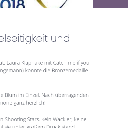
lseitigkeit und
t, Laura Klaphake mit Catch me if you
Engemann) konnte die Bronzemedaille
mone Blum im Einzel. Nach überragenden
imone ganz herzlich!
n Shooting Stars. Kein Wackler, keine
hl sie unter großem Druck stand