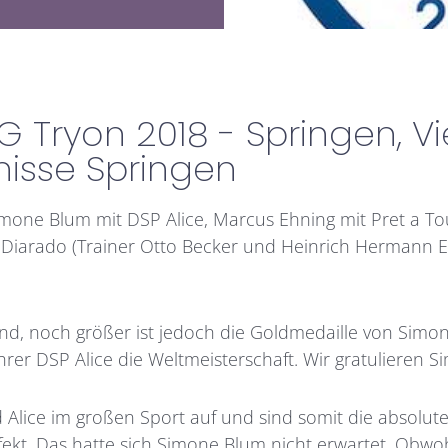
 Tryon 2018 - Springen, Vie
isse Springen
one Blum mit DSP Alice, Marcus Ehning mit Pret a Tou
Diarado (Trainer Otto Becker und Heinrich Hermann 
hland, noch größer ist jedoch die Goldmedaille von Si
rer DSP Alice die Weltmeisterschaft. Wir gratulieren S
 Alice im großen Sport auf und sind somit die absolute
fekt. Das hatte sich Simone Blum nicht erwartet. Obwo