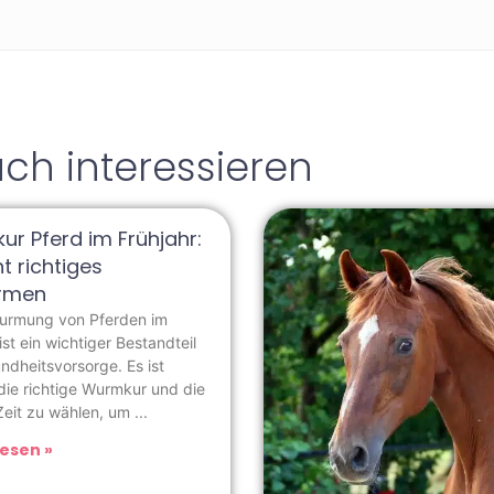
ch interessieren
r Pferd im Frühjahr:
t richtiges
rmen
urmung von Pferden im
ist ein wichtiger Bestandteil
ndheitsvorsorge. Es ist
 die richtige Wurmkur und die
 Zeit zu wählen, um
esen »