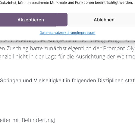
ückziehst, können bestimmte Merkmale und Funktionen beeinträchtigt werden.
ie Wold Equestrian Games in Amerika ausgetragen. Von
ian Center in North Carolina statt.
Akzeptieren
Ablehnen
Dressur, Springen und Vielseitigkeitssport auf höchste
Datenschutzerklärung
Impressum
Aufbereitung der Anlage nicht rechtzeitig fertig, nac
en Zuschlag hatte zunächst eigentlich der Bromont Oly
nziell nicht in der Lage für die Ausrichtung der Weltme
ringen und Vielseitigkeit in folgenden Disziplinen stat
eiter mit Behinderung)