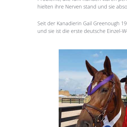
hielten ihre Nerven stand und sie abs
Seit der Kanadierin Gail Greenough 19
und sie ist die erste deutsche Einzel-W